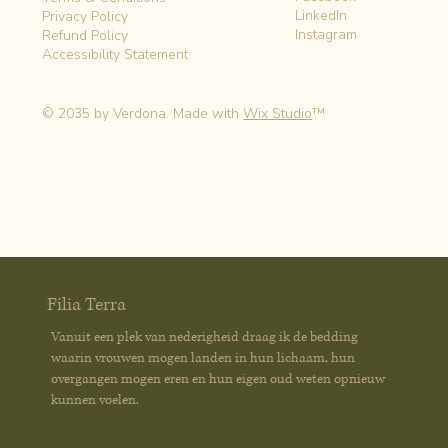
LinkedIn
Privacy Policy
Instagram
Refund Policy
Accessibility Statement
© 2035 by Verdona. Made with
Wix Studio
™
Filia Terra
Vanuit een plek van nederigheid draag ik de bedding
waarin vrouwen mogen landen in hun lichaam, hun
overgangen mogen eren en hun eigen oud weten opnieuw
kunnen voelen.