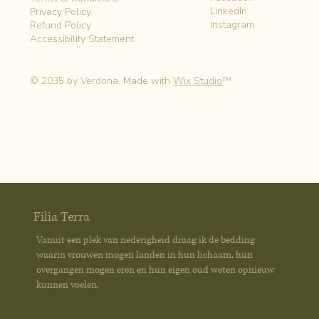
LinkedIn
Privacy Policy
Instagram
Refund Policy
Accessibility Statement
© 2035 by Verdona. Made with
Wix Studio
™
Filia Terra
Vanuit een plek van nederigheid draag ik de bedding
waarin vrouwen mogen landen in hun lichaam, hun
overgangen mogen eren en hun eigen oud weten opnieuw
kunnen voelen.