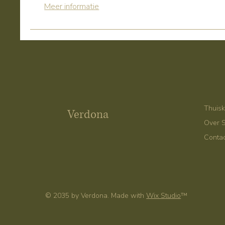
Meer informatie
Thuis
Verdona
Over 
Conta
© 2035 by Verdona. Made with
Wix Studio
™