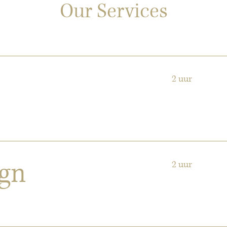
Our Services
2 uur
gn
2 uur