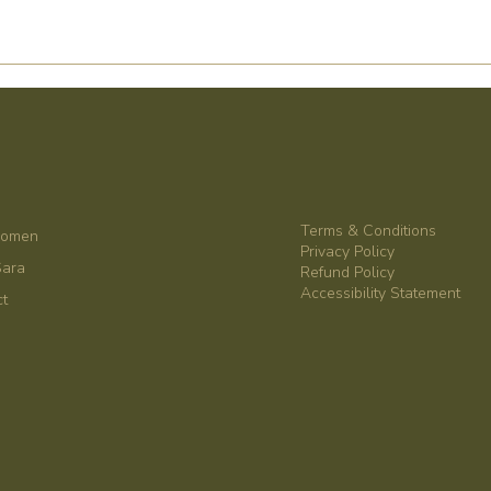
Terms & Conditions
komen
Privacy Policy
Sara
Refund Policy
Accessibility Statement
ct